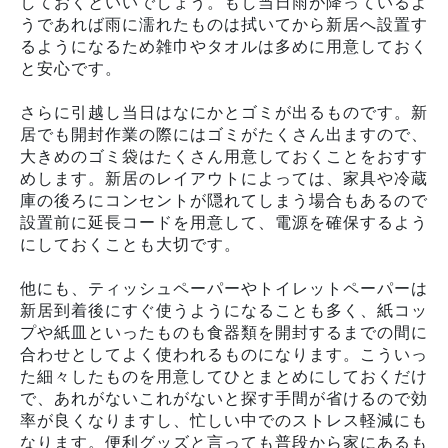
しておくといいでしょう。もし当日雨が降っているよ
うであれば雨に濡れたものは拭いてから新居へ設置す
るようになるため雑巾やタオルは多めに用意しておく
と安心です。
さらに引越し当日はなにかとゴミが出るものです。新
居でも開封作業の際にはゴミがたくさん出ますので、
大きめのゴミ袋はたくさん用意しておくことをおすす
めします。新居のレイアウトによっては、家具や冷蔵
庫の後ろにコンセントが隠れてしまう場合もあるので
設置前に延長コードを用意して、電源を確保するよう
にしておくことも大切です。
他にも、ティッシュペーパーやトイレットペーパーは
新居到着後にすぐ使うようになることも多く、紙コッ
プや紙皿といったものも食器類を開封するまでの間に
合わせとしてよく使われるものになります。こういっ
た細々したものを用意してひとまとめにしておくだけ
で、あれがないこれがないと探す手間が省けるので効
率が良くなりますし、忙しい中でのストレス軽減にも
なります。便利グッズと言っても普段から家にあるも