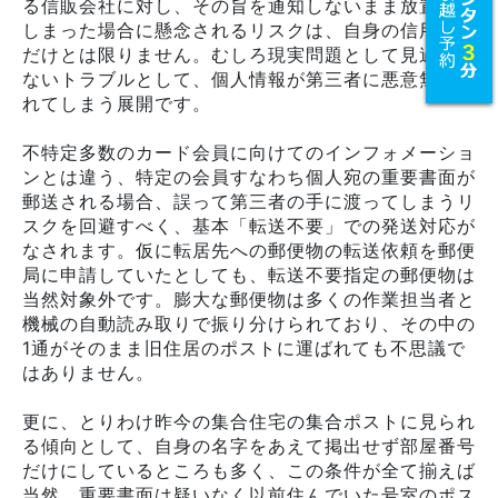
る信販会社に対し、その旨を通知しないまま放置して
しまった場合に懸念されるリスクは、自身の信用問題
だけとは限りません。むしろ現実問題として見過ごせ
ないトラブルとして、個人情報が第三者に悪意無く漏
れてしまう展開です。
不特定多数のカード会員に向けてのインフォメーショ
ンとは違う、特定の会員すなわち個人宛の重要書面が
郵送される場合、誤って第三者の手に渡ってしまうリ
スクを回避すべく、基本「転送不要」での発送対応が
なされます。仮に転居先への郵便物の転送依頼を郵便
局に申請していたとしても、転送不要指定の郵便物は
当然対象外です。膨大な郵便物は多くの作業担当者と
機械の自動読み取りで振り分けられており、その中の
1通がそのまま旧住居のポストに運ばれても不思議で
はありません。
更に、とりわけ昨今の集合住宅の集合ポストに見られ
る傾向として、自身の名字をあえて掲出せず部屋番号
だけにしているところも多く、この条件が全て揃えば
当然、重要書面は疑いなく以前住んでいた号室のポス