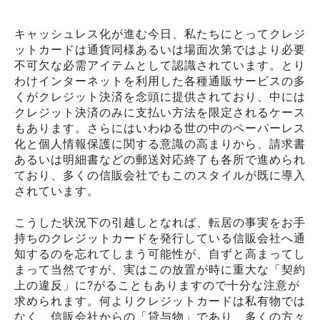
キャッシュレス化が進む今日、私たちにとってクレジ
ットカードは通貨同様あるいは場面次第ではより必要
不可欠な必需アイテムとして認識されています。とり
わけインターネットを利用した各種通販サービスの多
くがクレジット決済を念頭に提供されており、中には
クレジット決済のみに支払い方法を限定されるケース
もあります。さらにはいわゆる世の中のペーパーレス
化と個人情報保護に関する意識の高まりから、請求書
あるいは明細書などの郵送対応終了も各所で進められ
ており、多くの信販会社でもこのスタイルが既に導入
されています。
こうした状況下の引越しとなれば、転居の事実をお手
持ちのクレジットカードを発行している信販会社へ通
知するのを忘れてしまう可能性が、自ずと高まってし
まって当然ですが、実はこの放置が時に重大な「契約
上の違反」に?がることもありますので十分な注意が
求められます。何よりクレジットカードは私有物では
なく、信販会社からの「貸与物」であり、多くの方々