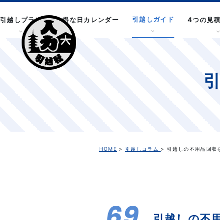
引越しガイド
引越しプラン
お得な日カレンダー
4つの見
HOME
>
引越しコラム
> 引越しの不用品回収
69
引越しの不