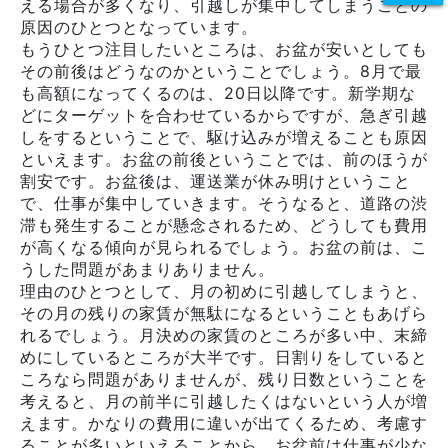
える場合が多くなり、引越しが集中してしまうことの
原因のひとつとなっています。
もうひとつ注目したいところは、お盆が安いとしても
その前後はどうなのかということでしょう。8月で最
も高額になってくるのは、20日以降です。新学期な
どにターゲットを合わせているからですが、急ぎ引越
しをするということで、駆け込みが増えることも原因
といえます。お盆の前後ということでは、前のほうが
割安です。お盆後は、運送業が休み明けということ
で、仕事が集中していきます。そうなると、道路の渋
滞も発生することが懸念されるため、どうしても費用
が高くなる傾向が見られるでしょう。お盆の前は、こ
うした問題があまりありません。
理由のひとつとして、月の初めに引越してしまうと、
その月の残りの家賃が無駄になるということもあげら
れるでしょう。月決めの家賃のところが多い中、末締
めにしているところが大半です。日割りをしていると
ころなら問題がありませんが、残り日数ということを
考えると、月の前半に引越したくはないという人が増
えます。かなりの費用に違いが出てくるため、考慮す
ることが多いといえることから、お盆前は仕事が少な