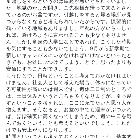
引越しをするというのは縁起が悪いとされていまし
た。地獄のかまが開き、ご先祖様が帰って来るとされ
ているのがお盆ですが、引越しをすると帰る場所が見
つからなくなると考えられていたからです。慣習的に
残っている地域もありますし、年配の方がいらっしゃ
れば、避けるように言われることも少なくありませ
ん。しかし単身の大学生などであれば、こうした時期
を気にすることも少ないでしょう。9月から新学期で
新しいキャンパスにいかなければいけないといったと
きでも、お盆にぶつけてしまうことで、思ったよりも
安価にすることができます。
もうひとつ、日時ということも考えておかなければい
けません。社会人として考えた場合、休みになってい
る可能性が高いのは週末です。週休二日制のところで
は、土日休みというところも多くなりますが、引っ越
すということを考えれば、ここに充てたいと思う人が
増えます。そうなると、お盆の中でも週末がぶつかれ
ば、ほぼ確実に高くなってしまうため、週の中日を選
んでおくということも考えるといいでしょう。これだ
けでも安上がりになります。
時間ということも考えておくといいでしょう。基本的