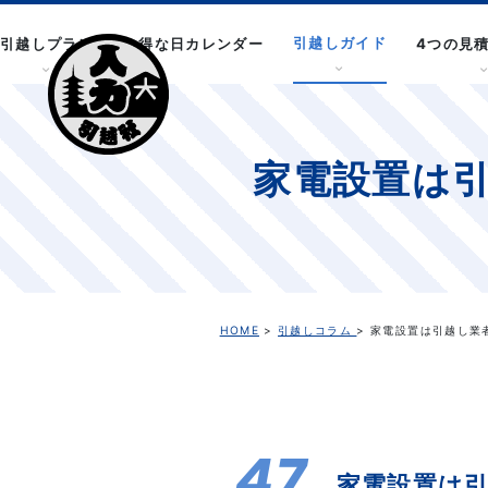
引越しガイド
引越しプラン
お得な日カレンダー
4つの見
家電設置は
HOME
>
引越しコラム
> 家電設置は引越し
47
家電設置は